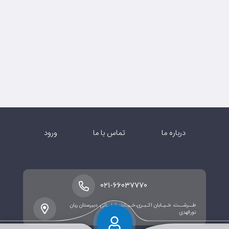
درباره ما
تماس با ما
ورود
۰۲۱-۶۶۰۳۷۷۷۰
طــرشــت، خـیـابان اکـبـری،خـیـابان قـلــانی، دبیرستان ریان
نورالهدی