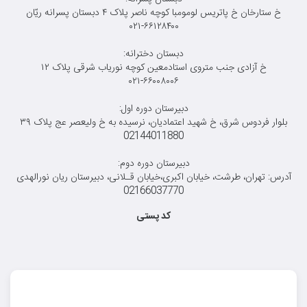
خ ستارخان خ پاتریس لومومبا کوچه ناصر پلاک ۴ دبستان پسرانه ريّان
۰۲۱-۶۶۱۲۸۴۰۰
دبستان دخترانه:
خ آزادی جنب متروی استادمعین کوچه نوریاب شرقی پلاک ۱۲
۰۲۱-۶۶۰۰۸۰۰۶
دبیرستان دوره اول:
بلوار فردوس شرق، خ شهید اعتمادیان، نرسیده به خ ولیعصر عج پلاک ۳۹
02144011880
دبیرستان دوره دوم:
آدرس: تهران، طرشت، خیابان اکبری،خیابان قـلانی، دبیرستان ریان نورالهدی
02166037770
کد پستی