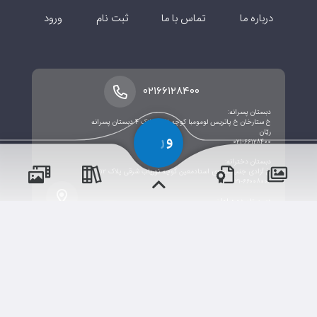
درباره ما
تماس با ما
ثبت نام
ورود
۰۲۱۶۶۱۲۸۴۰۰
دبستان پسرانه:
خ ستارخان خ پاتریس لومومبا کوچه ناصر پلاک ۴ دبستان پسرانه
ريّان
۰۲۱-۶۶۱۲۸۴۰۰
دبستان دخترانه:
خ آزادی جنب متروی استادمعین کوچه نوریاب شرقی پلاک ۱۲
۰۲۱-۶۶۰۰۸۰۰۶
دبیرستان دوره اول:
پسران
بلوار فردوس شرق، خ شهید اعتمادیان، نرسیده به خ ولیعصر عج
پلاک ۳۹
02144011880
دبیرستان دوره دوم:
آدرس: تهران، طرشت، خیابان اکبری،خیابان قـلانی، دبیرستان ریان
نورالهدی
دختران
02166037770