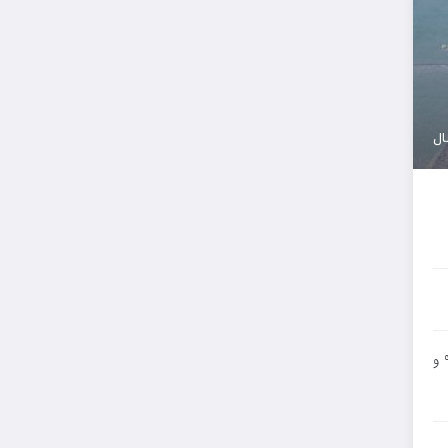
ال
نوآموزان پیش دبستانی مدرسه‌ی ریّان نورالهدی درتاریخ 21 فروردین ماه 98 برای بازدید به مرکز آموزش، تحقیقات و مشاوره فضای سبز منطقه ۹ و