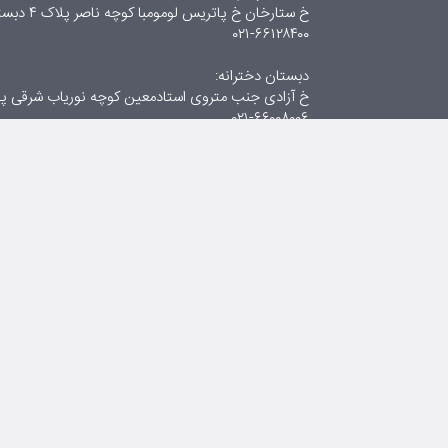
خ ستارخان خ پاتریس لومومبا کوچه ناصر پلاک ۴ دبستان پسرانه ريّان
۰۲۱-۶۶۱۲۸۴۰۰
دبستان دخترانه:
خ آزادی جنب متروی استادمعین کوچه نوریاب شرقی پلا
۰۲۱-۶۶۰۰۸۰۰۶
دبیرستان دوره اول:
بلوار فردوس شرق، خ شهید اعتمادیان، نرسیده به خ ولیع
02144011880
دبیرستان دوره دوم:
آدرس: تهران، طرشت، خیابان اکبری،خیابان قـلانی، دبی
02166037770
دی محفوظ است.
ع و آدرس صفحه مجاز می‌باشد.