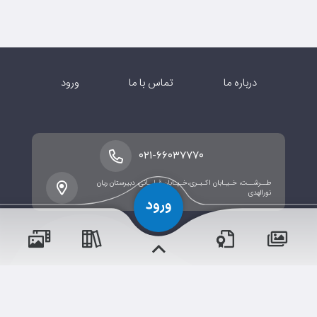
درباره ما
تماس با ما
ورود
۰۲۱-۶۶۰۳۷۷۷۰
طــرشــت، خـیـابان اکـبـری،خـیـابان قـلــانی، دبیرستان ریان
نورالهدی
پسران
حقوق مؤلف و نشر برای متوسطه دوره دوم پسرانه محفوظ